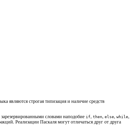
зыка являются строгая типизация и наличие средств
 с зарезервированными словами наподобие
,
,
,
,
if
then
else
while
ракций. Реализации Паскаля могут отличаться друг от друга