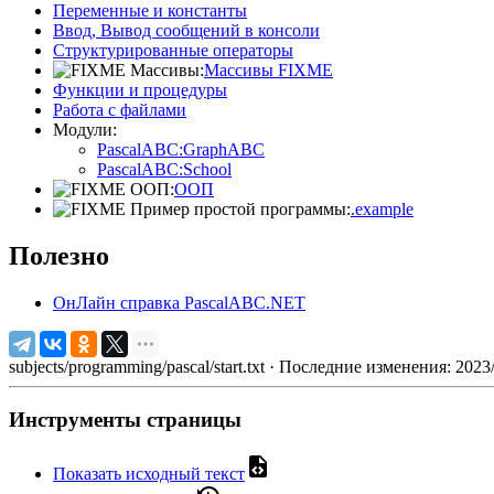
Переменные и константы
Ввод, Вывод сообщений в консоли
Структурированные операторы
Массивы:
Массивы FIXME
Функции и процедуры
Работа с файлами
Модули:
PascalABC:GraphABC
PascalABC:School
ООП:
ООП
Пример простой программы:
.example
Полезно
ОнЛайн справка PascalABC.NET
subjects/programming/pascal/start.txt
· Последние изменения: 2023
Инструменты страницы
Показать исходный текст