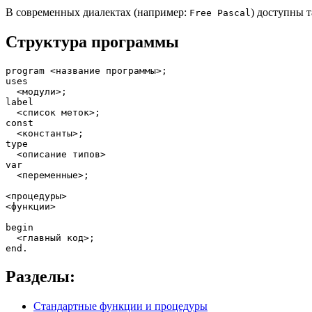
В современных диалектах (например:
) доступны 
Free Pascal
Структура программы
program
 <название программы>
;
uses
  <модули>
;
label
  <список меток>
;
const
  <константы>
;
type
var
  <переменные>
;
<процедуры>

<функции>

begin
  <главный код>
;
end
.
Разделы:
Стандартные функции и процедуры