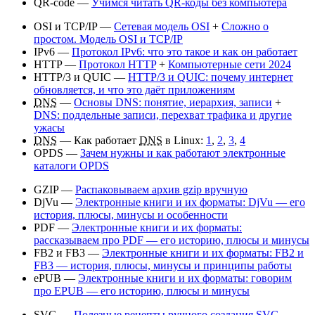
QR-code —
Учимся читать QR-коды без компьютера
OSI и TCP/IP —
Сетевая модель OSI
+
Сложно о
простом. Модель OSI и TCP/IP
IPv6 —
Протокол IPv6: что это такое и как он работает
HTTP —
Протокол HTTP
+
Компьютерные сети 2024
HTTP/3 и QUIC —
HTTP/3 и QUIC: почему интернет
обновляется, и что это даёт приложениям
DNS
—
Основы DNS: понятие, иерархия, записи
+
DNS: поддельные записи, перехват трафика и другие
ужасы
DNS
— Как работает
DNS
в Linux:
1
,
2
,
3
,
4
OPDS —
Зачем нужны и как работают электронные
каталоги OPDS
GZIP —
Распаковываем архив gzip вручную
DjVu —
Электронные книги и их форматы: DjVu — его
история, плюсы, минусы и особенности
PDF —
Электронные книги и их форматы:
рассказываем про PDF — его историю, плюсы и минусы
FB2 и FB3 —
Электронные книги и их форматы: FB2 и
FB3 — история, плюсы, минусы и принципы работы
ePUB —
Электронные книги и их форматы: говорим
про EPUB — его историю, плюсы и минусы
SVG —
Полезные рецепты ручного создания SVG