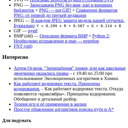
PNG —
Записываем PNG без мам, пап и внешних
библиотек
+
PNG — not GIF!
+
Сравнение форматов
PNG: от первой до третьей редакции
JPEG —
В каждом JPEG зашита модель вашей сетчатки.
Буквально
:
Y = 0.299 × R + 0.587 × G + 0.114 × B
GIF —
pygif
BMP (old) —
Описание формата BMP
+
Python 2:
Необходимо исправление в map — перебор
FNT (old)
Интересно
Артем Оганов. "Запрещённая" химия, или как школьные
двоечники оказались правы
– c 19:40 по 25:00 про
использование Эволюционных алгоритмов в Химии.
Как работают кодировки текста. Принципы
кодирования.
– Как работают кодировки текста. Откуда
появляются «кракозябры». Принципы кодирования.
Обобщение и детальный разбор.
Теория игр и её применение в жизни
Простое объяснение алгоритмов поиска пути и A*
Для подумать