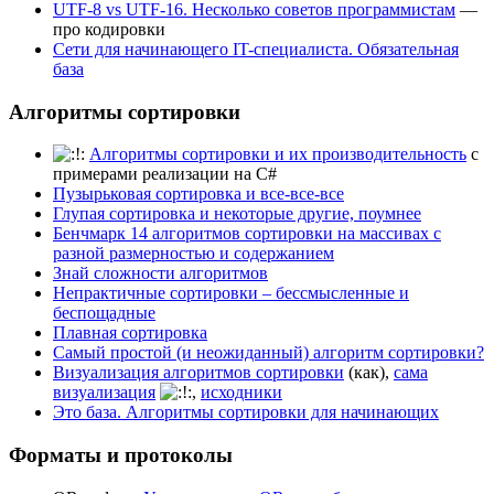
UTF-8 vs UTF-16. Несколько советов программистам
—
про кодировки
Сети для начинающего IT-специалиста. Обязательная
база
Алгоритмы сортировки
Алгоритмы сортировки и их производительность
с
примерами реализации на C#
Пузырьковая сортировка и все-все-все
Глупая сортировка и некоторые другие, поумнее
Бенчмарк 14 алгоритмов сортировки на массивах с
разной размерностью и содержанием
Знай сложности алгоритмов
Непрактичные сортировки – бессмысленные и
беспощадные
Плавная сортировка
Самый простой (и неожиданный) алгоритм сортировки?
Визуализация алгоритмов сортировки
(как),
сама
визуализация
,
исходники
Это база. Алгоритмы сортировки для начинающих
Форматы и протоколы