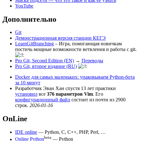
Маска подсети — что это такое и как её узнать
YouTube
Дополнительно
Git
Демонстрационная версия станции КЕГЭ
LearnGitBranching
– Игра, помогающая новичкам
постичь мощные возможности ветвления и работы с git.
Pro Git, Second Edition (EN)
→
Переводы
Pro Git, второе издание (RU)
Docker для самых маленьких: упаковываем Python-бота
за 10 минут
Разработчик Эван Хан спустя 13 лет практики
установил
все
376 параметров Vim
. Его
конфигурационный файл
состоит из почти из 2900
строк.
2026-01-16
OnLine
IDE online
— Python, C, C++, PHP, Perl, …
beta
Online Python
— Python