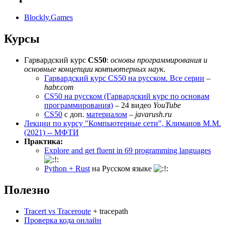
Blockly.Games
Курсы
Гарвардский курс
CS50
:
основы программирования и
основные концепции компьютерных наук
.
Гарвардский курс CS50 на русском. Все серии
–
habr.com
CS50 на русском (Гарвардский курс по основам
программирования)
– 24 видео
YouTube
CS50
с доп.
материалом
–
javarush.ru
Лекции по курсу "Компьютерные сети", Климанов М.М.
(2021) -- МФТИ
Практика:
Explore and get fluent in 69 programming languages
Python + Rust
на Русском языке
Полезно
Tracert vs Traceroute
+ tracepath
Проверка кода онлайн