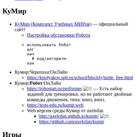
КуМир
КуМир (Комплект Учебных МИРов)
— официальный
сайт!
Настройка обстановки Робота
использовать Робот

алг

нач

  # код/алгоритм

кон
Кумир:Черепаха:ОнЛайн
https://kpolyakov.spb.ru/school/blockly/turtle_free.html
Кумир:
Робот
:ОнЛайн
https://robostart.ru/performer
— Есть набор
заданий для тренировки, но не работают двойные
команды движения, типа: вниз, вниз.
https://tests-edu.ru/kumir.web
Web версия среды Кумир от axelofan
http://axelofan.github.io/kumir/
https://github.com/axelofan/kumir
Игры